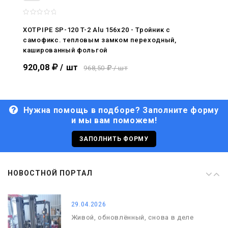
08.05.2026
С Днём Победы. Память, которая с
нами
XOTPIPE SP-120 T-2 Alu 156x20 - Тройник c
самофикс. тепловым замком переходный,
29.04.2026
кашированный фольгой
Живой, обновлённый, снова в деле
920,08
/ шт
968,50
/ шт
Нужна помощь в подборе? Заполните форму
и мы вам поможем!
29.06.2026
С Днём кораблестроителя!
ЗАПОЛНИТЬ ФОРМУ
08.05.2026
НОВОСТНОЙ ПОРТАЛ
С Днём Победы. Память, которая с
нами
29.04.2026
Живой, обновлённый, снова в деле