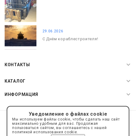
29.06.2026
С Днём кораблестроителя!
08.05.2026
С Днём Победы. Память, которая с
КОНТАКТЫ
нами
КАТАЛОГ
ИНФОРМАЦИЯ
Уведомление о файлах cookie
© 2019—2026 Интернет пространство АкваРос
sale@a-ros.ru
Мы используем файлы cookie, чтобы сделать наш сайт
Политика конфиденциальности
максимально удобным для вас. Продолжая
Политика обработки персональных данных
пользоваться сайтом, вы соглашаетесь с нашей
политикой использования cookie.