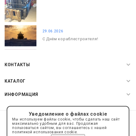
29.06.2026
С Днём кораблестроителя!
08.05.2026
С Днём Победы. Память, которая с
КОНТАКТЫ
нами
КАТАЛОГ
ИНФОРМАЦИЯ
Уведомление о файлах cookie
© 2019—2026 Интернет пространство АкваРос
sale@a-ros.ru
Мы используем файлы cookie, чтобы сделать наш сайт
Политика конфиденциальности
максимально удобным для вас. Продолжая
Политика обработки персональных данных
пользоваться сайтом, вы соглашаетесь с нашей
политикой использования cookie.