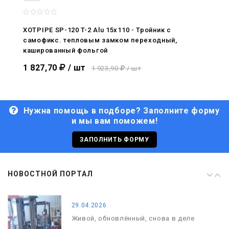
08.05.2026
С Днём Победы. Память, которая с
нами
XOTPIPE SP-120 T-2 Alu 15x110 - Тройник c
самофикс. тепловым замком переходный,
29.04.2026
кашированный фольгой
Живой, обновлённый, снова в деле
1 827,70
/ шт
1 923,90
/ шт
Нужна помощь в подборе? Заполните форму
и мы вам поможем!
29.06.2026
С Днём кораблестроителя!
ЗАПОЛНИТЬ ФОРМУ
08.05.2026
НОВОСТНОЙ ПОРТАЛ
С Днём Победы. Память, которая с
нами
29.04.2026
Живой, обновлённый, снова в деле