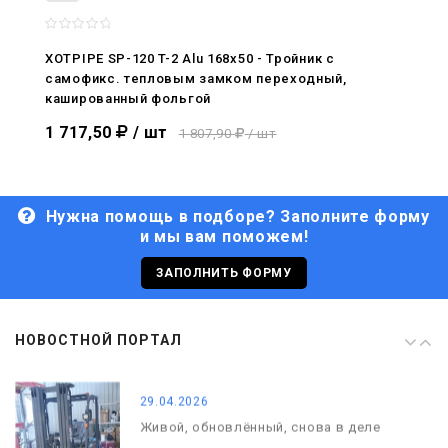
08.05.2026
С Днём Победы. Память, которая с
нами
XOTPIPE SP-120 T-2 Alu 168x50 - Тройник c
самофикс. тепловым замком переходный,
29.04.2026
кашированный фольгой
Живой, обновлённый, снова в деле
1 717,50
/ шт
1 807,90
/ шт
Нужна помощь в подборе? Заполните форму
и мы вам поможем!
29.06.2026
С Днём кораблестроителя!
ЗАПОЛНИТЬ ФОРМУ
08.05.2026
НОВОСТНОЙ ПОРТАЛ
С Днём Победы. Память, которая с
нами
29.04.2026
Живой, обновлённый, снова в деле