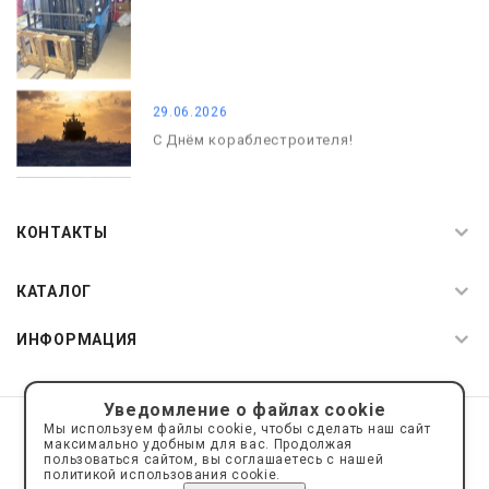
29.06.2026
С Днём кораблестроителя!
08.05.2026
С Днём Победы. Память, которая с
КОНТАКТЫ
нами
КАТАЛОГ
ИНФОРМАЦИЯ
Уведомление о файлах cookie
© 2019—2026 Интернет пространство АкваРос
sale@a-ros.ru
Мы используем файлы cookie, чтобы сделать наш сайт
Политика конфиденциальности
максимально удобным для вас. Продолжая
Политика обработки персональных данных
пользоваться сайтом, вы соглашаетесь с нашей
политикой использования cookie.