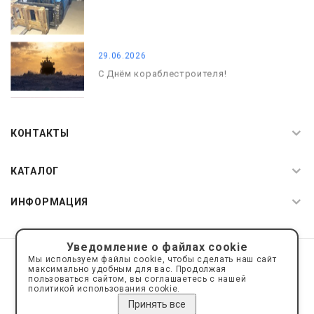
29.06.2026
С Днём кораблестроителя!
08.05.2026
С Днём Победы. Память, которая с
КОНТАКТЫ
нами
КАТАЛОГ
ИНФОРМАЦИЯ
Уведомление о файлах cookie
© 2019—2026 Интернет пространство АкваРос
sale@a-ros.ru
Мы используем файлы cookie, чтобы сделать наш сайт
Политика конфиденциальности
максимально удобным для вас. Продолжая
Политика обработки персональных данных
пользоваться сайтом, вы соглашаетесь с нашей
политикой использования cookie.
Принять все