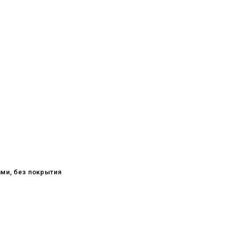
ами, без покрытия
08.05.2026
С Днём Победы. Память, которая
с нами
29.04.2026