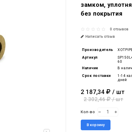
замком, уплотн
без покрытия
0 отзывов
Написать отзыв
Производитель
XOTPIP
Артикул
SP150L
60
Наличие
В нали
Срок поставки
1-14 к
дней
2 187,34
/ шт
2 302,46
/ шт
Кол-во
В корзину