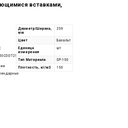
яющимися вставками,
Диаметр/Ширина,
259
мм
Цвет
Базальт
Единица
шт
E
измерения
45CDDT259-
Тип Материала
SP-150
чии
Плотность, кг/м3
150
алендарных