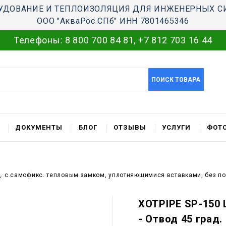
УДОВАНИЕ И ТЕПЛОИЗОЛЯЦИЯ ДЛЯ ИНЖЕНЕРНЫХ С
ООО "АкваРос СПб" ИНН 7801465346
Телефоны:
8 800 700 84 81
,
+7 812 703 16 44
ПОИСК ТОВАРА
ДОКУМЕНТЫ
БЛОГ
ОТЗЫВЫ
УСЛУГИ
ФОТО
ад. c самофикс. тепловым замком, уплотняющимися вставками, без п
XOTPIPE SP-150 
- Отвод 45 град