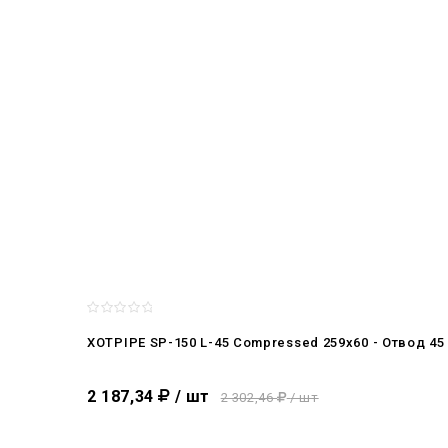
XOTPIPE SP-150 L-45 Compressed 259x60 - Отвод 4
2 187,34
/ шт
2 302,46
/ шт