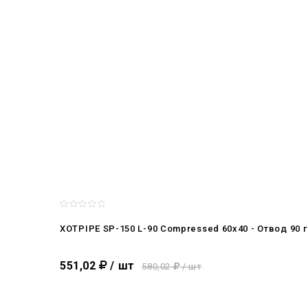
XOTPIPE SP-150 L-90 Compressed 60x40 - Отвод 90
551,02
/ шт
580,02
/ шт