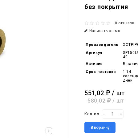
без покрытия
0 отзывов
Написать отзыв
Производитель
XOTPIP
Артикул
SP150L
40
Наличие
В нали
Срок поставки
1-14
календ
дней
551,02
/ шт
580,02
/ шт
Кол-во
В корзину