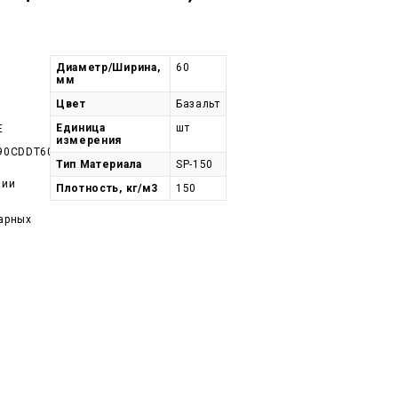
Диаметр/Ширина,
60
мм
Цвет
Базальт
Единица
шт
E
измерения
90CDDT60-
Тип Материала
SP-150
чии
Плотность, кг/м3
150
арных