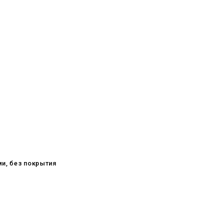
ми, без покрытия
08.05.2026
С Днём Победы. Память, которая
с нами
29.04.2026