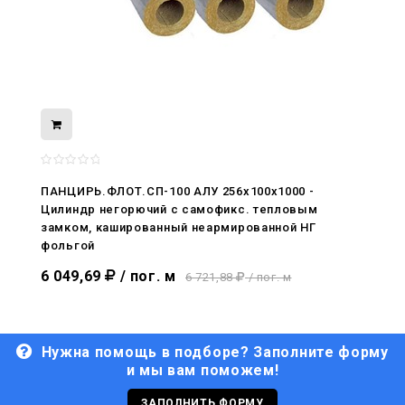
08.05.2026
С Днём Победы. Память, которая с
ПАНЦИРЬ.ФЛОТ.СП-100 АЛУ 256x100x1000 -
нами
Цилиндр негорючий c самофикс. тепловым
замком, кашированный неармированной НГ
29.04.2026
фольгой
Живой, обновлённый, снова в деле
6 049,69
/ пог. м
6 721,88
/ пог. м
Нужна помощь в подборе? Заполните форму
и мы вам поможем!
29.06.2026
С Днём кораблестроителя!
ЗАПОЛНИТЬ ФОРМУ