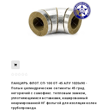
ПАНЦИРЬ.ФЛОТ.СП-100 ОТ-45 АЛУ 1020x90 -
08.05.2026
Полые цилиндрические сегменты 45 град.
С Днём Победы. Память, которая с
негорючий c самофикс. тепловым замком,
нами
уплотняющимися вставками, кашированный
неармированной НГ фольгой для изоляции колен
29.04.2026
трубопровода.