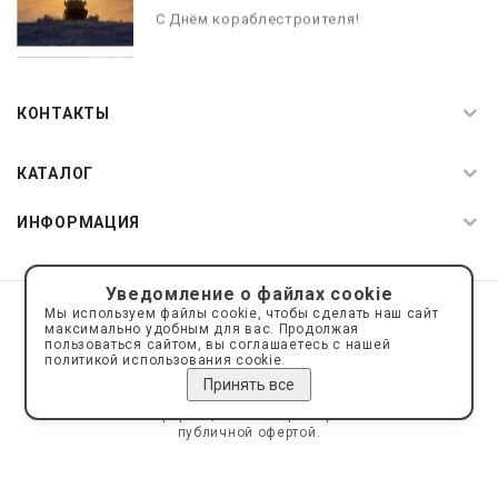
С Днём кораблестроителя!
08.05.2026
С Днём Победы. Память, которая с
КОНТАКТЫ
нами
КАТАЛОГ
ИНФОРМАЦИЯ
Уведомление о файлах cookie
© 2019—2026 Интернет пространство АкваРос
sale@a-ros.ru
Мы используем файлы cookie, чтобы сделать наш сайт
Политика конфиденциальности
максимально удобным для вас. Продолжая
Политика обработки персональных данных
пользоваться сайтом, вы соглашаетесь с нашей
политикой использования cookie.
Принять все
Сайт носит информационный характер и не является
публичной офертой.
Сделано на платформе
Eshoper.ru
Карта сайта