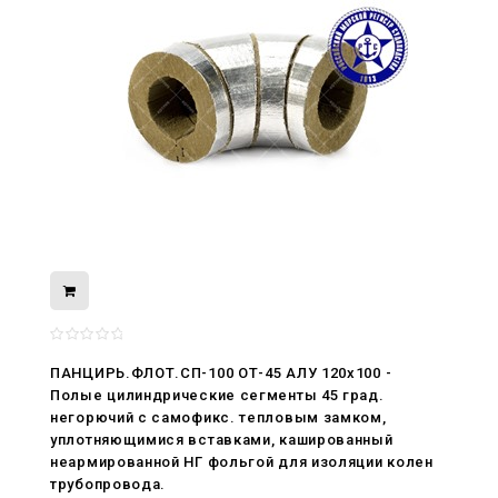
ПАНЦИРЬ.ФЛОТ.СП-100 ОТ-45 АЛУ 120x100 -
08.05.2026
Полые цилиндрические сегменты 45 град.
С Днём Победы. Память, которая с
негорючий c самофикс. тепловым замком,
нами
уплотняющимися вставками, кашированный
неармированной НГ фольгой для изоляции колен
29.04.2026
трубопровода.