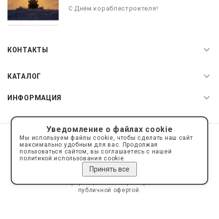
С Днём кораблестроителя!
08.05.2026
С Днём Победы. Память, которая с
КОНТАКТЫ
нами
КАТАЛОГ
ИНФОРМАЦИЯ
Уведомление о файлах cookie
© 2019—2026 Интернет пространство АкваРос
sale@a-ros.ru
Мы используем файлы cookie, чтобы сделать наш сайт
Политика конфиденциальности
максимально удобным для вас. Продолжая
Политика обработки персональных данных
пользоваться сайтом, вы соглашаетесь с нашей
политикой использования cookie.
Принять все
Сайт носит информационный характер и не является
публичной офертой.
Сделано на платформе
Eshoper.ru
Карта сайта