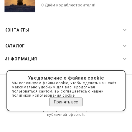
С Днём кораблестроителя!
08.05.2026
С Днём Победы. Память, которая с
КОНТАКТЫ
нами
КАТАЛОГ
ИНФОРМАЦИЯ
Уведомление о файлах cookie
© 2019—2026 Интернет пространство АкваРос
sale@a-ros.ru
Мы используем файлы cookie, чтобы сделать наш сайт
Политика конфиденциальности
максимально удобным для вас. Продолжая
Политика обработки персональных данных
пользоваться сайтом, вы соглашаетесь с нашей
политикой использования cookie.
Принять все
Сайт носит информационный характер и не является
публичной офертой.
Сделано на платформе
Eshoper.ru
Карта сайта