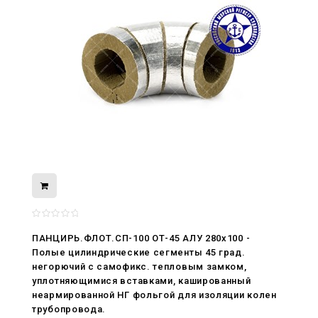
ПАНЦИРЬ.ФЛОТ.СП-100 ОТ-45 АЛУ 280x100 -
08.05.2026
Полые цилиндрические сегменты 45 град.
С Днём Победы. Память, которая с
негорючий c самофикс. тепловым замком,
нами
уплотняющимися вставками, кашированный
неармированной НГ фольгой для изоляции колен
29.04.2026
трубопровода.