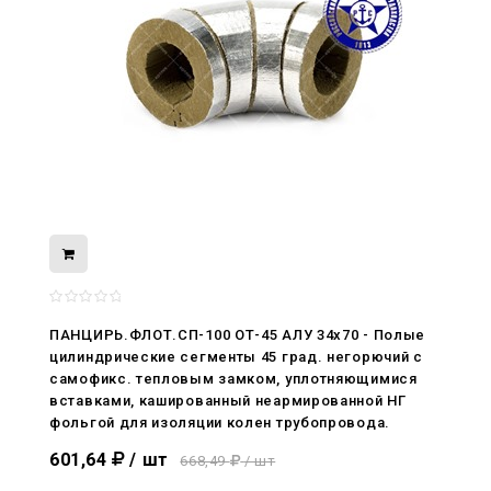
08.05.2026
ПАНЦИРЬ.ФЛОТ.СП-100 ОТ-45 АЛУ 34x70 - Полые
С Днём Победы. Память, которая с
цилиндрические сегменты 45 град. негорючий c
нами
самофикс. тепловым замком, уплотняющимися
вставками, кашированный неармированной НГ
29.04.2026
фольгой для изоляции колен трубопровода.
Живой, обновлённый, снова в деле
601,64
/ шт
668,49
/ шт