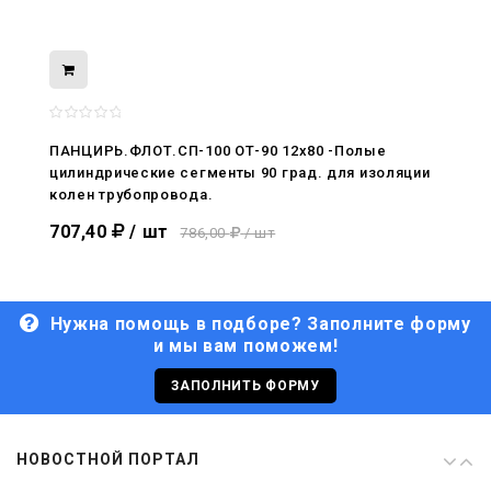
08.05.2026
С Днём Победы. Память, которая с
нами
ПАНЦИРЬ.ФЛОТ.СП-100 ОТ-90 12x80 -Полые
цилиндрические сегменты 90 град. для изоляции
29.04.2026
колен трубопровода.
Живой, обновлённый, снова в деле
707,40
/ шт
786,00
/ шт
Нужна помощь в подборе? Заполните форму
и мы вам поможем!
29.06.2026
С Днём кораблестроителя!
ЗАПОЛНИТЬ ФОРМУ
08.05.2026
НОВОСТНОЙ ПОРТАЛ
С Днём Победы. Память, которая с
нами