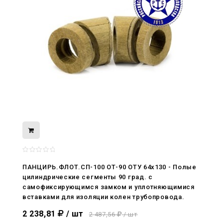
08.05.2026
С Днём Победы. Память, которая с
ПАНЦИРЬ.ФЛОТ.СП-100 ОТ-90 ОТУ 64x130 - Полые
нами
цилиндрические сегменты 90 град. с
самофиксирующимся замком и уплотняющимися
29.04.2026
вставками для изоляции колен трубопровода.
Живой, обновлённый, снова в деле
2 238,81
/ шт
2 487,56
/ шт