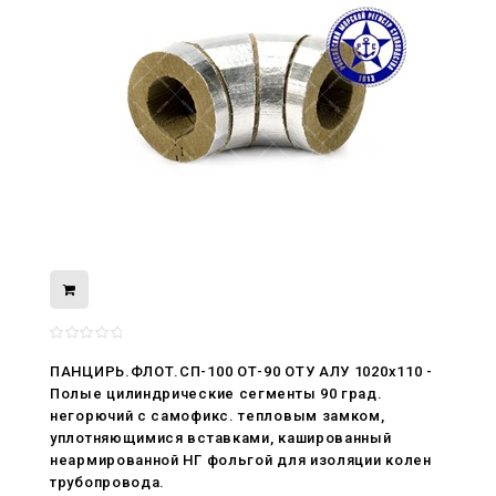
ПАНЦИРЬ.ФЛОТ.СП-100 ОТ-90 ОТУ АЛУ 1020x110 -
08.05.2026
Полые цилиндрические сегменты 90 град.
С Днём Победы. Память, которая с
негорючий c самофикс. тепловым замком,
нами
уплотняющимися вставками, кашированный
неармированной НГ фольгой для изоляции колен
29.04.2026
трубопровода.