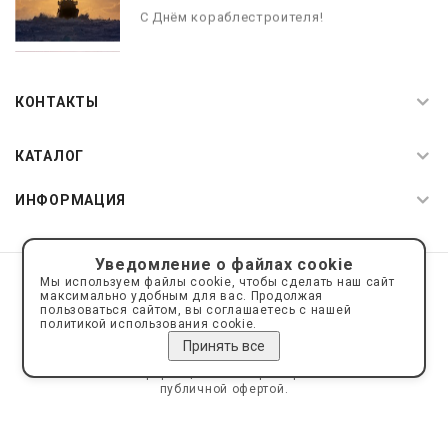
С Днём кораблестроителя!
08.05.2026
С Днём Победы. Память, которая с
КОНТАКТЫ
нами
КАТАЛОГ
ИНФОРМАЦИЯ
Уведомление о файлах cookie
© 2019—2026 Интернет пространство АкваРос
sale@a-ros.ru
Мы используем файлы cookie, чтобы сделать наш сайт
Политика конфиденциальности
максимально удобным для вас. Продолжая
Политика обработки персональных данных
пользоваться сайтом, вы соглашаетесь с нашей
политикой использования cookie.
Принять все
Сайт носит информационный характер и не является
публичной офертой.
Сделано на платформе
Eshoper.ru
Карта сайта