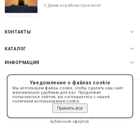
С Днём кораблестроителя!
08.05.2026
С Днём Победы. Память, которая с
КОНТАКТЫ
нами
КАТАЛОГ
ИНФОРМАЦИЯ
Уведомление о файлах cookie
© 2019—2026 Интернет пространство АкваРос
sale@a-ros.ru
Мы используем файлы cookie, чтобы сделать наш сайт
Политика конфиденциальности
максимально удобным для вас. Продолжая
Политика обработки персональных данных
пользоваться сайтом, вы соглашаетесь с нашей
политикой использования cookie.
Принять все
Сайт носит информационный характер и не является
публичной офертой.
Сделано на платформе
Eshoper.ru
Карта сайта