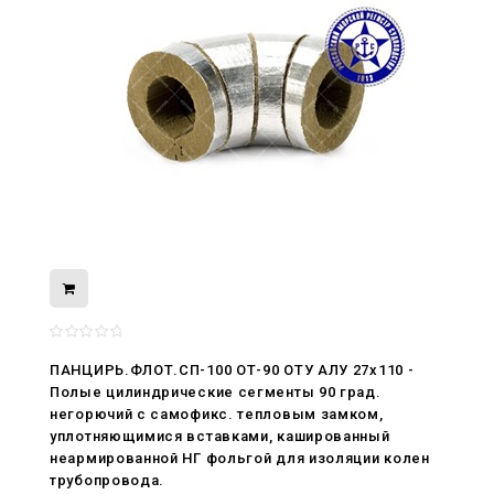
ПАНЦИРЬ.ФЛОТ.СП-100 ОТ-90 ОТУ АЛУ 27x110 -
08.05.2026
Полые цилиндрические сегменты 90 град.
С Днём Победы. Память, которая с
негорючий c самофикс. тепловым замком,
нами
уплотняющимися вставками, кашированный
неармированной НГ фольгой для изоляции колен
29.04.2026
трубопровода.