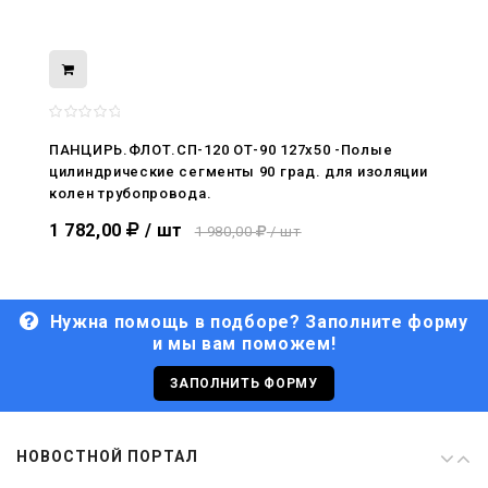
08.05.2026
С Днём Победы. Память, которая с
нами
ПАНЦИРЬ.ФЛОТ.СП-120 ОТ-90 127x50 -Полые
цилиндрические сегменты 90 град. для изоляции
29.04.2026
колен трубопровода.
Живой, обновлённый, снова в деле
1 782,00
/ шт
1 980,00
/ шт
Нужна помощь в подборе? Заполните форму
и мы вам поможем!
29.06.2026
С Днём кораблестроителя!
ЗАПОЛНИТЬ ФОРМУ
08.05.2026
НОВОСТНОЙ ПОРТАЛ
С Днём Победы. Память, которая с
нами