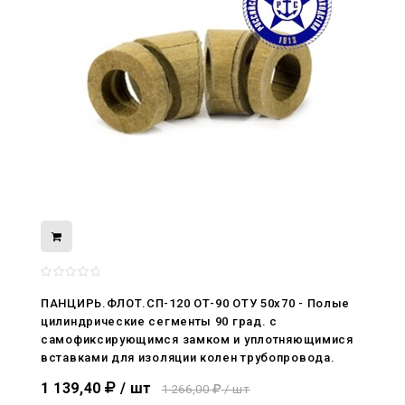
08.05.2026
С Днём Победы. Память, которая с
ПАНЦИРЬ.ФЛОТ.СП-120 ОТ-90 ОТУ 50x70 - Полые
нами
цилиндрические сегменты 90 град. с
самофиксирующимся замком и уплотняющимися
29.04.2026
вставками для изоляции колен трубопровода.
Живой, обновлённый, снова в деле
1 139,40
/ шт
1 266,00
/ шт