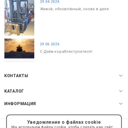
29.04.2026
Живой, обновлённый, снова в деле
29.06.2026
С Днём кораблестроителя!
08.05.2026
С Днём Победы. Память, которая с
КОНТАКТЫ
нами
КАТАЛОГ
ИНФОРМАЦИЯ
Уведомление о файлах cookie
© 2019—2026 Интернет пространство АкваРос
sale@a-ros.ru
Мы используем файлы cookie, чтобы сделать наш сайт