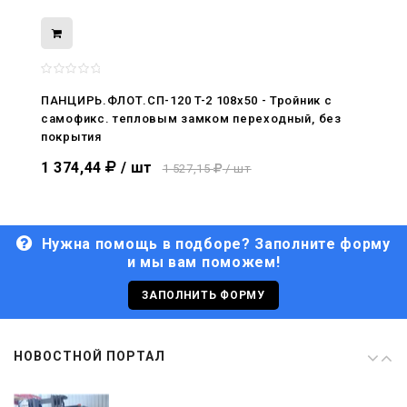
08.05.2026
С Днём Победы. Память, которая с
нами
ПАНЦИРЬ.ФЛОТ.СП-120 T-2 108x50 - Тройник c
самофикс. тепловым замком переходный, без
29.04.2026
покрытия
Живой, обновлённый, снова в деле
1 374,44
/ шт
1 527,15
/ шт
Нужна помощь в подборе? Заполните форму
и мы вам поможем!
29.06.2026
С Днём кораблестроителя!
ЗАПОЛНИТЬ ФОРМУ
08.05.2026
НОВОСТНОЙ ПОРТАЛ
С Днём Победы. Память, которая с
нами