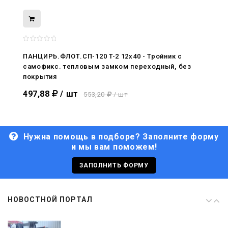
08.05.2026
С Днём Победы. Память, которая с
нами
ПАНЦИРЬ.ФЛОТ.СП-120 T-2 12x40 - Тройник c
самофикс. тепловым замком переходный, без
29.04.2026
покрытия
Живой, обновлённый, снова в деле
497,88
/ шт
553,20
/ шт
Нужна помощь в подборе? Заполните форму
и мы вам поможем!
29.06.2026
С Днём кораблестроителя!
ЗАПОЛНИТЬ ФОРМУ
08.05.2026
НОВОСТНОЙ ПОРТАЛ
С Днём Победы. Память, которая с
нами