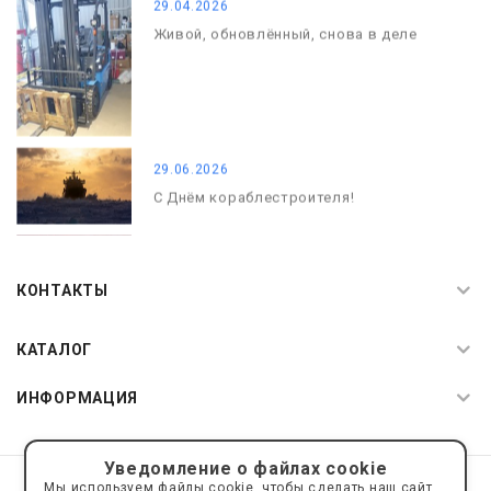
29.04.2026
Живой, обновлённый, снова в деле
29.06.2026
С Днём кораблестроителя!
08.05.2026
С Днём Победы. Память, которая с
КОНТАКТЫ
нами
КАТАЛОГ
ИНФОРМАЦИЯ
Уведомление о файлах cookie
© 2019—2026 Интернет пространство АкваРос
sale@a-ros.ru
Мы используем файлы cookie, чтобы сделать наш сайт