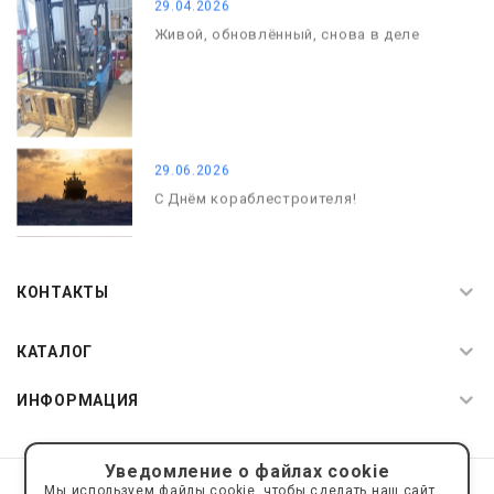
29.04.2026
Живой, обновлённый, снова в деле
29.06.2026
С Днём кораблестроителя!
08.05.2026
С Днём Победы. Память, которая с
КОНТАКТЫ
нами
КАТАЛОГ
ИНФОРМАЦИЯ
Уведомление о файлах cookie
© 2019—2026 Интернет пространство АкваРос
sale@a-ros.ru
Мы используем файлы cookie, чтобы сделать наш сайт