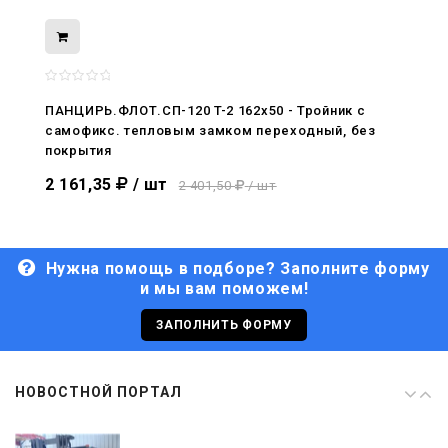
08.05.2026
С Днём Победы. Память, которая с
нами
ПАНЦИРЬ.ФЛОТ.СП-120 T-2 162x50 - Тройник c
самофикс. тепловым замком переходный, без
29.04.2026
покрытия
Живой, обновлённый, снова в деле
2 161,35
/ шт
2 401,50
/ шт
Нужна помощь в подборе? Заполните форму
и мы вам поможем!
29.06.2026
С Днём кораблестроителя!
ЗАПОЛНИТЬ ФОРМУ
08.05.2026
НОВОСТНОЙ ПОРТАЛ
С Днём Победы. Память, которая с
нами