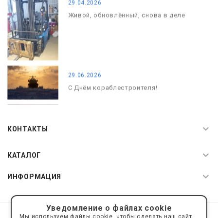
29.04.2026
Живой, обновлённый, снова в деле
29.06.2026
С Днём кораблестроителя!
08.05.2026
С Днём Победы. Память, которая с
КОНТАКТЫ
нами
КАТАЛОГ
ИНФОРМАЦИЯ
Уведомление о файлах cookie
© 2019—2026 Интернет пространство АкваРос
sale@a-ros.ru
Мы используем файлы cookie, чтобы сделать наш сайт