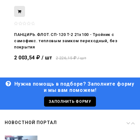
08.05.2026
С Днём Победы. Память, которая с
нами
ПАНЦИРЬ.ФЛОТ.СП-120 T-2 21x100 - Тройник c
самофикс. тепловым замком переходный, без
29.04.2026
покрытия
Живой, обновлённый, снова в деле
2 003,54
/ шт
2 226,15
/ шт
Нужна помощь в подборе? Заполните форму
и мы вам поможем!
29.06.2026
С Днём кораблестроителя!
ЗАПОЛНИТЬ ФОРМУ
08.05.2026
НОВОСТНОЙ ПОРТАЛ
С Днём Победы. Память, которая с
нами