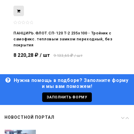
08.05.2026
С Днём Победы. Память, которая с
нами
ПАНЦИРЬ.ФЛОТ.СП-120 T-2 235x100 - Тройник c
самофикс. тепловым замком переходный, без
29.04.2026
покрытия
Живой, обновлённый, снова в деле
8 220,28
/ шт
9 133,65
/ шт
Нужна помощь в подборе? Заполните форму
и мы вам поможем!
29.06.2026
С Днём кораблестроителя!
ЗАПОЛНИТЬ ФОРМУ
08.05.2026
НОВОСТНОЙ ПОРТАЛ
С Днём Победы. Память, которая с
нами