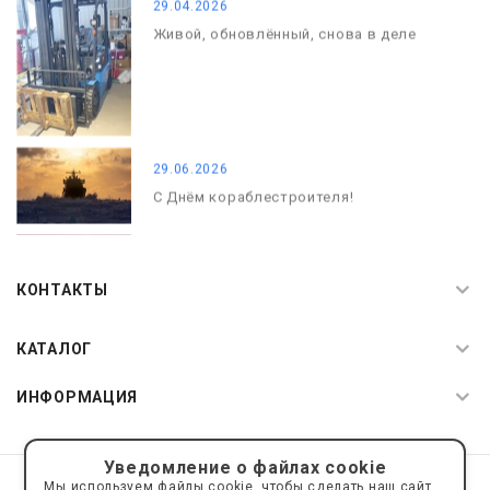
29.04.2026
Живой, обновлённый, снова в деле
29.06.2026
С Днём кораблестроителя!
08.05.2026
С Днём Победы. Память, которая с
КОНТАКТЫ
нами
КАТАЛОГ
ИНФОРМАЦИЯ
Уведомление о файлах cookie
© 2019—2026 Интернет пространство АкваРос
sale@a-ros.ru
Мы используем файлы cookie, чтобы сделать наш сайт