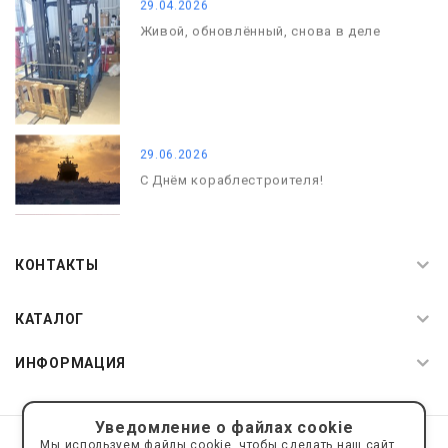
29.04.2026
Живой, обновлённый, снова в деле
29.06.2026
С Днём кораблестроителя!
08.05.2026
С Днём Победы. Память, которая с
КОНТАКТЫ
нами
КАТАЛОГ
ИНФОРМАЦИЯ
Уведомление о файлах cookie
© 2019—2026 Интернет пространство АкваРос
sale@a-ros.ru
Мы используем файлы cookie, чтобы сделать наш сайт