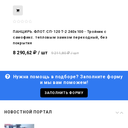
08.05.2026
С Днём Победы. Память, которая с
нами
ПАНЦИРЬ.ФЛОТ.СП-120 T-2 240x100 - Тройник c
самофикс. тепловым замком переходный, без
29.04.2026
покрытия
Живой, обновлённый, снова в деле
8 290,62
/ шт
9 211,80
/ шт
Нужна помощь в подборе? Заполните форму
и мы вам поможем!
29.06.2026
С Днём кораблестроителя!
ЗАПОЛНИТЬ ФОРМУ
08.05.2026
НОВОСТНОЙ ПОРТАЛ
С Днём Победы. Память, которая с
нами