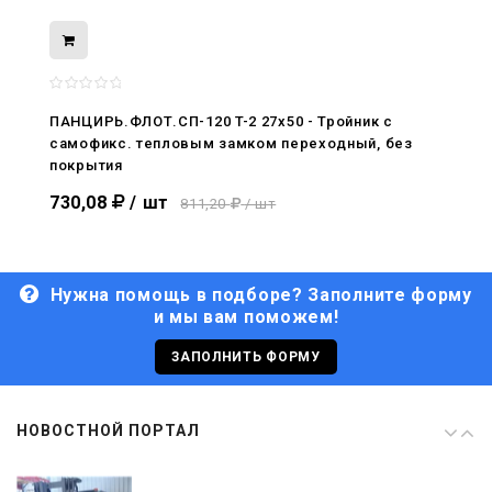
08.05.2026
С Днём Победы. Память, которая с
нами
ПАНЦИРЬ.ФЛОТ.СП-120 T-2 27x50 - Тройник c
самофикс. тепловым замком переходный, без
29.04.2026
покрытия
Живой, обновлённый, снова в деле
730,08
/ шт
811,20
/ шт
Нужна помощь в подборе? Заполните форму
и мы вам поможем!
29.06.2026
С Днём кораблестроителя!
ЗАПОЛНИТЬ ФОРМУ
08.05.2026
НОВОСТНОЙ ПОРТАЛ
С Днём Победы. Память, которая с
нами