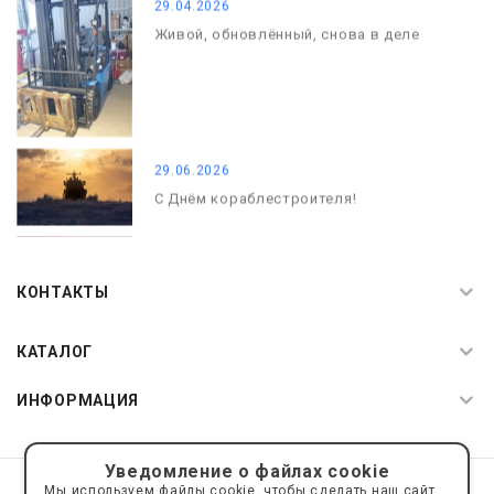
29.04.2026
Живой, обновлённый, снова в деле
29.06.2026
С Днём кораблестроителя!
08.05.2026
С Днём Победы. Память, которая с
КОНТАКТЫ
нами
КАТАЛОГ
ИНФОРМАЦИЯ
Уведомление о файлах cookie
© 2019—2026 Интернет пространство АкваРос
sale@a-ros.ru
Мы используем файлы cookie, чтобы сделать наш сайт