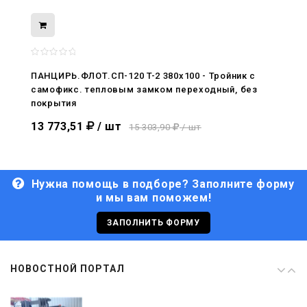
08.05.2026
С Днём Победы. Память, которая с
нами
ПАНЦИРЬ.ФЛОТ.СП-120 T-2 380x100 - Тройник c
самофикс. тепловым замком переходный, без
29.04.2026
покрытия
Живой, обновлённый, снова в деле
13 773,51
/ шт
15 303,90
/ шт
Нужна помощь в подборе? Заполните форму
и мы вам поможем!
29.06.2026
С Днём кораблестроителя!
ЗАПОЛНИТЬ ФОРМУ
08.05.2026
НОВОСТНОЙ ПОРТАЛ
С Днём Победы. Память, которая с
нами