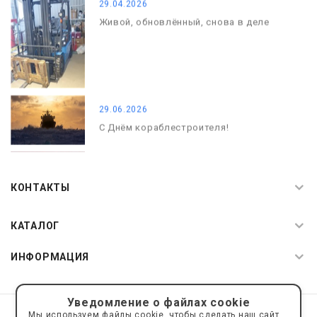
29.04.2026
Живой, обновлённый, снова в деле
29.06.2026
С Днём кораблестроителя!
08.05.2026
С Днём Победы. Память, которая с
КОНТАКТЫ
нами
КАТАЛОГ
ИНФОРМАЦИЯ
Уведомление о файлах cookie
© 2019—2026 Интернет пространство АкваРос
sale@a-ros.ru
Мы используем файлы cookie, чтобы сделать наш сайт