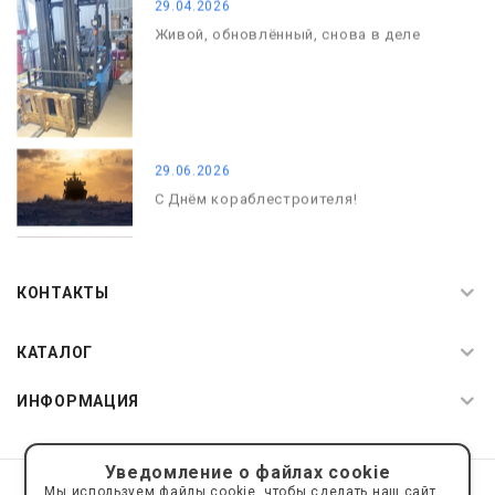
29.04.2026
Живой, обновлённый, снова в деле
29.06.2026
С Днём кораблестроителя!
08.05.2026
С Днём Победы. Память, которая с
КОНТАКТЫ
нами
КАТАЛОГ
ИНФОРМАЦИЯ
Уведомление о файлах cookie
© 2019—2026 Интернет пространство АкваРос
sale@a-ros.ru
Мы используем файлы cookie, чтобы сделать наш сайт