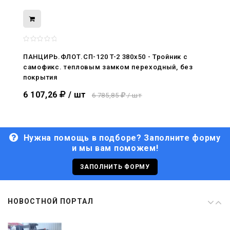
08.05.2026
С Днём Победы. Память, которая с
нами
ПАНЦИРЬ.ФЛОТ.СП-120 T-2 380x50 - Тройник c
самофикс. тепловым замком переходный, без
29.04.2026
покрытия
Живой, обновлённый, снова в деле
6 107,26
/ шт
6 785,85
/ шт
Нужна помощь в подборе? Заполните форму
и мы вам поможем!
29.06.2026
С Днём кораблестроителя!
ЗАПОЛНИТЬ ФОРМУ
08.05.2026
НОВОСТНОЙ ПОРТАЛ
С Днём Победы. Память, которая с
нами