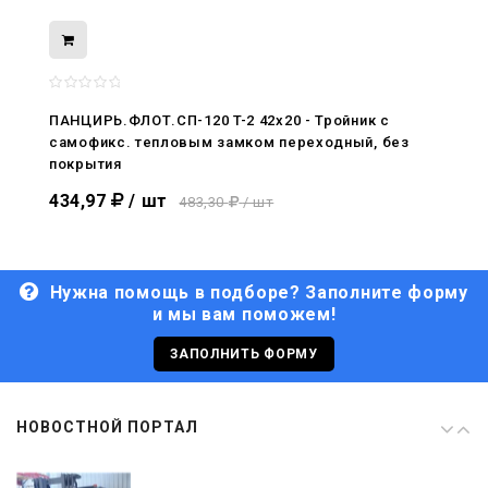
08.05.2026
С Днём Победы. Память, которая с
нами
ПАНЦИРЬ.ФЛОТ.СП-120 T-2 42x20 - Тройник c
самофикс. тепловым замком переходный, без
29.04.2026
покрытия
Живой, обновлённый, снова в деле
434,97
/ шт
483,30
/ шт
Нужна помощь в подборе? Заполните форму
и мы вам поможем!
29.06.2026
С Днём кораблестроителя!
ЗАПОЛНИТЬ ФОРМУ
08.05.2026
НОВОСТНОЙ ПОРТАЛ
С Днём Победы. Память, которая с
нами