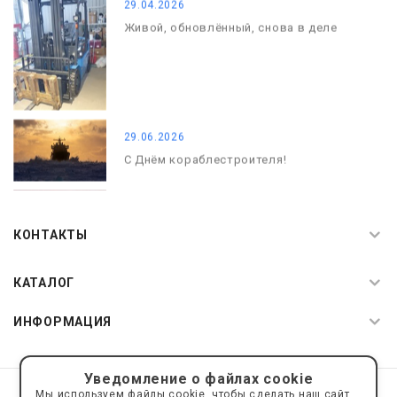
29.04.2026
Живой, обновлённый, снова в деле
29.06.2026
С Днём кораблестроителя!
08.05.2026
С Днём Победы. Память, которая с
КОНТАКТЫ
нами
КАТАЛОГ
ИНФОРМАЦИЯ
Уведомление о файлах cookie
© 2019—2026 Интернет пространство АкваРос
sale@a-ros.ru
Мы используем файлы cookie, чтобы сделать наш сайт