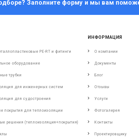
одборе? Заполните форму и мы вам помож
ИНФОРМАЦИЯ
еталлопластиковые PE-RT и фитинги
О компании
льное оборудование
Документы
ные трубки
Блог
оляция для инженерных систем
Отзывы
оляция для судостроения
Услуги
е покрытия для теплоизоляции
Фотогалерея
ые решения (теплоизоляция+покрытия)
Контакты
хлы
Проектировщику