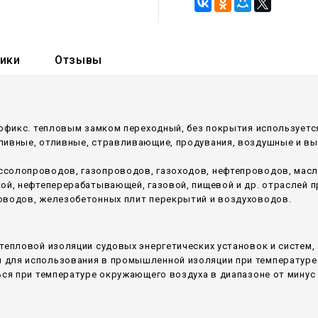
тики
Отзывы
мофикс. тепловым замком переходный, без покрытия использует
аливные, отливные, стравливающие, продувания, воздушные и в
ссолопроводов, газопроводов, газоходов, нефтепроводов, мас
кой, нефтеперерабатывающей, газовой, пищевой и др. отраслей
оводов, железобетонных плит перекрытий и воздуховодов.
тепловой изоляции судовых энергетических установок и систем,
для использования в промышленной изоляции при температуре 
ся при температуре окружающего воздуха в диапазоне от минус 6