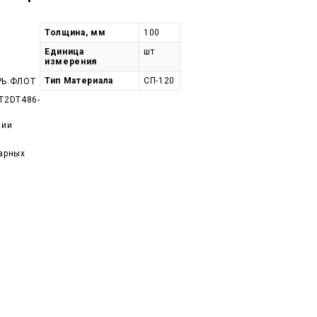
Толщина, мм
100
Единица
шт
измерения
Тип Материала
СП-120
РЬ.ФЛОТ
T2DT486-
чии
арных