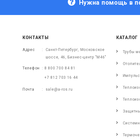
Нужна помощь в п
КОНТАКТЫ
КАТАЛОГ
Адрес
Санкт-Петербург, Московское
Трубы м
шоссе, 46, Бизнес-центр "М46"
Отопите
Телефон
8 800 700 84 81
Импульс
+7 812 703 16 44
Теплоиз
Почта
sale@a-ros.ru
Теплоиз
Защитны
Системн
Термоче