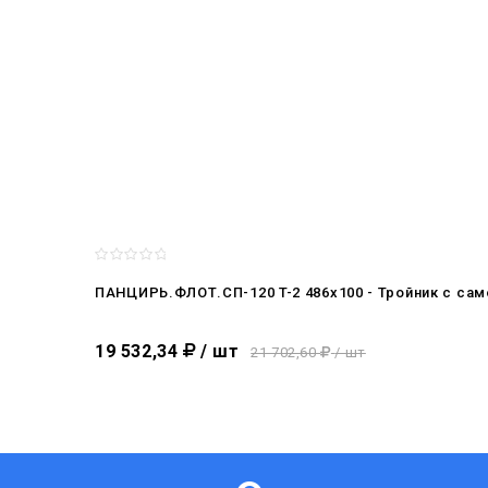
ПАНЦИРЬ.ФЛОТ.СП-120 T-2 486x100 - Тройник c са
19 532,34
/ шт
21 702,60
/ шт