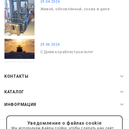
29.04.2026
Живой, обновлённый, снова в деле
29.06.2026
С Днём кораблестроителя!
08.05.2026
С Днём Победы. Память, которая с
КОНТАКТЫ
нами
КАТАЛОГ
ИНФОРМАЦИЯ
Уведомление о файлах cookie
© 2019—2026 Интернет пространство АкваРос
sale@a-ros.ru
Мы используем файлы cookie, чтобы сделать наш сайт