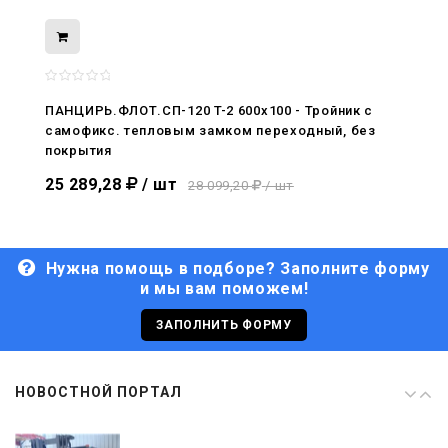
08.05.2026
С Днём Победы. Память, которая с
нами
ПАНЦИРЬ.ФЛОТ.СП-120 T-2 600x100 - Тройник c
самофикс. тепловым замком переходный, без
29.04.2026
покрытия
Живой, обновлённый, снова в деле
25 289,28
/ шт
28 099,20
/ шт
Нужна помощь в подборе? Заполните форму
и мы вам поможем!
29.06.2026
С Днём кораблестроителя!
ЗАПОЛНИТЬ ФОРМУ
08.05.2026
НОВОСТНОЙ ПОРТАЛ
С Днём Победы. Память, которая с
нами