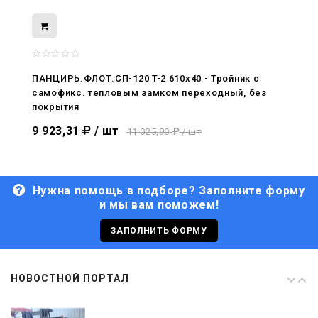
08.05.2026
С Днём Победы. Память, которая с
нами
ПАНЦИРЬ.ФЛОТ.СП-120 T-2 610x40 - Тройник c
самофикс. тепловым замком переходный, без
29.04.2026
покрытия
Живой, обновлённый, снова в деле
9 923,31
/ шт
11 025,90
/ шт
Нужна помощь в подборе? Заполните форму
и мы вам поможем!
29.06.2026
С Днём кораблестроителя!
ЗАПОЛНИТЬ ФОРМУ
08.05.2026
НОВОСТНОЙ ПОРТАЛ
С Днём Победы. Память, которая с
нами