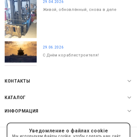
29.04.2026
Живой, обновлённый, снова в деле
29.06.2026
С Днём кораблестроителя!
08.05.2026
С Днём Победы. Память, которая с
КОНТАКТЫ
нами
КАТАЛОГ
ИНФОРМАЦИЯ
Уведомление о файлах cookie
© 2019—2026 Интернет пространство АкваРос
sale@a-ros.ru
Мы используем файлы cookie, чтобы сделать наш сайт