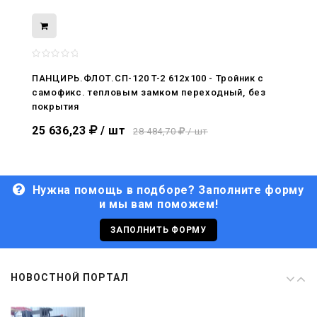
08.05.2026
С Днём Победы. Память, которая с
нами
ПАНЦИРЬ.ФЛОТ.СП-120 T-2 612x100 - Тройник c
самофикс. тепловым замком переходный, без
29.04.2026
покрытия
Живой, обновлённый, снова в деле
25 636,23
/ шт
28 484,70
/ шт
Нужна помощь в подборе? Заполните форму
и мы вам поможем!
29.06.2026
С Днём кораблестроителя!
ЗАПОЛНИТЬ ФОРМУ
08.05.2026
НОВОСТНОЙ ПОРТАЛ
С Днём Победы. Память, которая с
нами