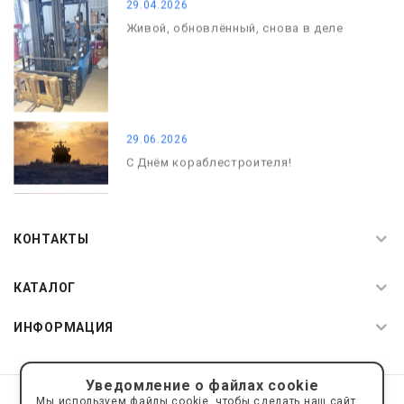
29.04.2026
Живой, обновлённый, снова в деле
29.06.2026
С Днём кораблестроителя!
08.05.2026
С Днём Победы. Память, которая с
КОНТАКТЫ
нами
КАТАЛОГ
ИНФОРМАЦИЯ
Уведомление о файлах cookie
© 2019—2026 Интернет пространство АкваРос
sale@a-ros.ru
Мы используем файлы cookie, чтобы сделать наш сайт