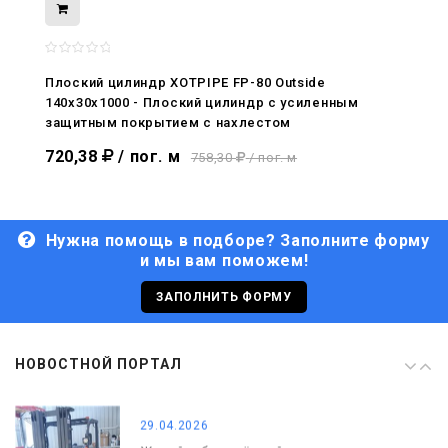
08.05.2026
С Днём Победы. Память, которая с
нами
Плоский цилиндр XOTPIPE FP-80 Outside
140x30x1000 - Плоский цилиндр с усиленным
29.04.2026
защитным покрытием с нахлестом
Живой, обновлённый, снова в деле
720,38
/ пог. м
758,30
/ пог. м
Нужна помощь в подборе? Заполните форму
и мы вам поможем!
29.06.2026
С Днём кораблестроителя!
ЗАПОЛНИТЬ ФОРМУ
08.05.2026
НОВОСТНОЙ ПОРТАЛ
С Днём Победы. Память, которая с
нами
29.04.2026