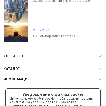
Живой, обновлённый, снова в деле
29.06.2026
С Днём кораблестроителя!
08.05.2026
С Днём Победы. Память, которая с
КОНТАКТЫ
нами
КАТАЛОГ
ИНФОРМАЦИЯ
Уведомление о файлах cookie
© 2019—2026 Интернет пространство АкваРос
sale@a-ros.ru
Мы используем файлы cookie, чтобы сделать наш сайт
Политика конфиденциальности
максимально удобным для вас. Продолжая
Политика обработки персональных данных
пользоваться сайтом, вы соглашаетесь с нашей