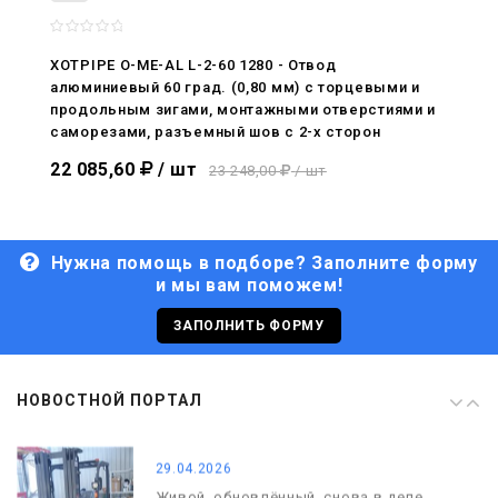
08.05.2026
С Днём Победы. Память, которая с
XOTPIPE O-ME-AL L-2-60 1280 - Отвод
нами
алюминиевый 60 град. (0,80 мм) с торцевыми и
продольным зигами, монтажными отверстиями и
29.04.2026
саморезами, разъемный шов с 2-х сторон
Живой, обновлённый, снова в деле
22 085,60
/ шт
23 248,00
/ шт
Нужна помощь в подборе? Заполните форму
и мы вам поможем!
29.06.2026
С Днём кораблестроителя!
ЗАПОЛНИТЬ ФОРМУ
08.05.2026
НОВОСТНОЙ ПОРТАЛ
С Днём Победы. Память, которая с
нами
29.04.2026
Живой, обновлённый, снова в деле