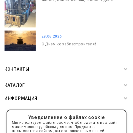
29.06.2026
С Днём кораблестроителя!
08.05.2026
С Днём Победы. Память, которая с
КОНТАКТЫ
нами
КАТАЛОГ
ИНФОРМАЦИЯ
Уведомление о файлах cookie
© 2019—2026 Интернет пространство АкваРос
sale@a-ros.ru
Мы используем файлы cookie, чтобы сделать наш сайт
Политика конфиденциальности
максимально удобным для вас. Продолжая
Политика обработки персональных данных
пользоваться сайтом, вы соглашаетесь с нашей