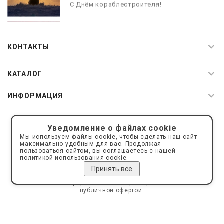
С Днём кораблестроителя!
08.05.2026
С Днём Победы. Память, которая с
КОНТАКТЫ
нами
КАТАЛОГ
ИНФОРМАЦИЯ
Уведомление о файлах cookie
© 2019—2026 Интернет пространство АкваРос
sale@a-ros.ru
Мы используем файлы cookie, чтобы сделать наш сайт
Политика конфиденциальности
максимально удобным для вас. Продолжая
Политика обработки персональных данных
пользоваться сайтом, вы соглашаетесь с нашей
политикой использования cookie.
Принять все
Сайт носит информационный характер и не является
публичной офертой.
Сделано на платформе
Eshoper.ru
Карта сайта