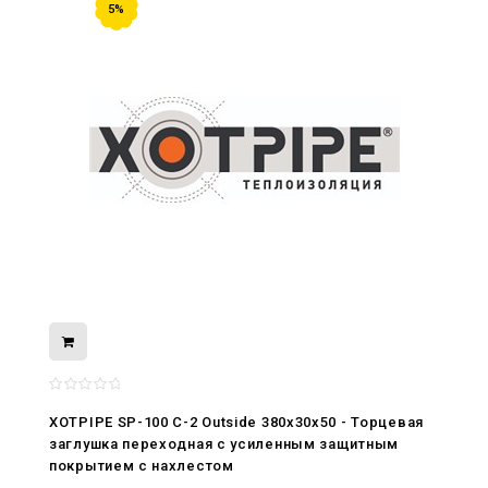
5%
08.05.2026
С Днём Победы. Память, которая с
нами
XOTPIPE SP-100 C-2 Outside 380x30x50 - Торцевая
заглушка переходная с усиленным защитным
29.04.2026
покрытием c нахлестом
Живой, обновлённый, снова в деле