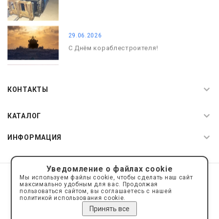
29.06.2026
С Днём кораблестроителя!
08.05.2026
С Днём Победы. Память, которая с
КОНТАКТЫ
нами
КАТАЛОГ
ИНФОРМАЦИЯ
Уведомление о файлах cookie
© 2019—2026 Интернет пространство АкваРос
sale@a-ros.ru
Мы используем файлы cookie, чтобы сделать наш сайт
Политика конфиденциальности
максимально удобным для вас. Продолжая
Политика обработки персональных данных
пользоваться сайтом, вы соглашаетесь с нашей
политикой использования cookie.
Принять все