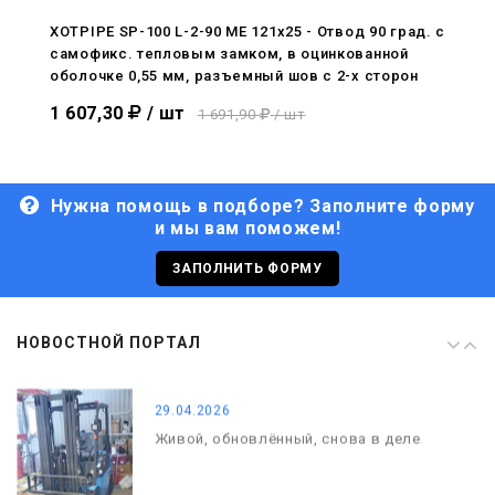
С Днём Победы. Память, которая с
нами
XOTPIPE SP-100 L-2-90 ME 121x25 - Отвод 90 град. c
самофикс. тепловым замком, в оцинкованной
29.04.2026
оболочке 0,55 мм, разъемный шов с 2-х сторон
Живой, обновлённый, снова в деле
1 607,30
/ шт
1 691,90
/ шт
Нужна помощь в подборе? Заполните форму
и мы вам поможем!
29.06.2026
С Днём кораблестроителя!
ЗАПОЛНИТЬ ФОРМУ
08.05.2026
НОВОСТНОЙ ПОРТАЛ
С Днём Победы. Память, которая с
нами
29.04.2026
Живой, обновлённый, снова в деле