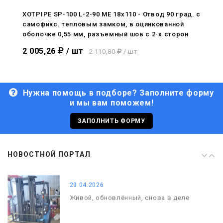
С Днём Победы. Память, которая с
нами
XOTPIPE SP-100 L-2-90 ME 18x110 - Отвод 90 град. c
самофикс. тепловым замком, в оцинкованной
29.04.2026
оболочке 0,55 мм, разъемный шов с 2-х сторон
Живой, обновлённый, снова в деле
2 005,26
/ шт
2 110,80
/ шт
Нужна помощь в подборе? Заполните форму
и мы вам поможем!
29.06.2026
С Днём кораблестроителя!
ЗАПОЛНИТЬ ФОРМУ
08.05.2026
НОВОСТНОЙ ПОРТАЛ
С Днём Победы. Память, которая с
нами
29.04.2026
Живой, обновлённый, снова в деле