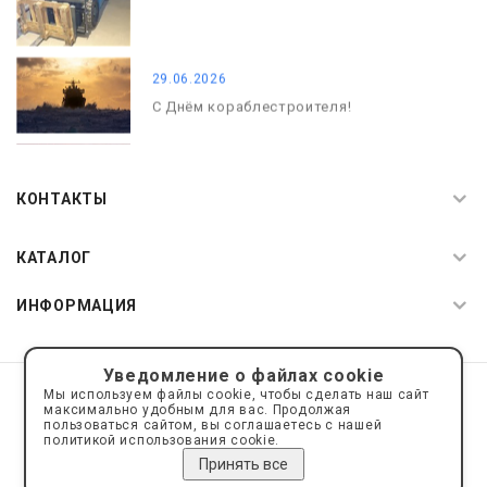
29.06.2026
С Днём кораблестроителя!
08.05.2026
С Днём Победы. Память, которая с
КОНТАКТЫ
нами
КАТАЛОГ
ИНФОРМАЦИЯ
Уведомление о файлах cookie
© 2019—2026 Интернет пространство АкваРос
sale@a-ros.ru
Мы используем файлы cookie, чтобы сделать наш сайт
Политика конфиденциальности
максимально удобным для вас. Продолжая
Политика обработки персональных данных
пользоваться сайтом, вы соглашаетесь с нашей
политикой использования cookie.
Принять все