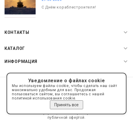
С Днём кораблестроителя!
08.05.2026
С Днём Победы. Память, которая с
КОНТАКТЫ
нами
КАТАЛОГ
ИНФОРМАЦИЯ
Уведомление о файлах cookie
© 2019—2026 Интернет пространство АкваРос
sale@a-ros.ru
Мы используем файлы cookie, чтобы сделать наш сайт
Политика конфиденциальности
максимально удобным для вас. Продолжая
Политика обработки персональных данных
пользоваться сайтом, вы соглашаетесь с нашей
политикой использования cookie.
Принять все
Сайт носит информационный характер и не является
публичной офертой.
Сделано на платформе
Eshoper.ru