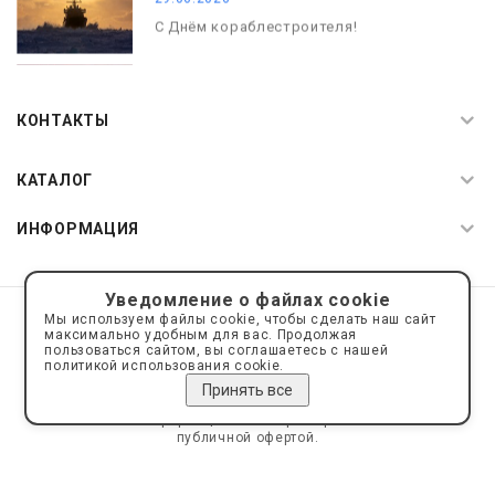
С Днём кораблестроителя!
08.05.2026
С Днём Победы. Память, которая с
КОНТАКТЫ
нами
КАТАЛОГ
ИНФОРМАЦИЯ
Уведомление о файлах cookie
© 2019—2026 Интернет пространство АкваРос
sale@a-ros.ru
Мы используем файлы cookie, чтобы сделать наш сайт
Политика конфиденциальности
максимально удобным для вас. Продолжая
Политика обработки персональных данных
пользоваться сайтом, вы соглашаетесь с нашей
политикой использования cookie.
Принять все
Сайт носит информационный характер и не является
публичной офертой.
Сделано на платформе
Eshoper.ru