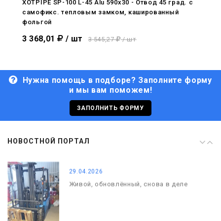
XOTPIPE SP-100 L-45 Alu 590x30 - Отвод 45 град. c
самофикс. тепловым замком, кашированный
29.04.2026
фольгой
Живой, обновлённый, снова в деле
3 368,01
/ шт
3 545,27
/ шт
Нужна помощь в подборе? Заполните форму
и мы вам поможем!
29.06.2026
С Днём кораблестроителя!
ЗАПОЛНИТЬ ФОРМУ
08.05.2026
НОВОСТНОЙ ПОРТАЛ
С Днём Победы. Память, которая с
нами
29.04.2026
Живой, обновлённый, снова в деле