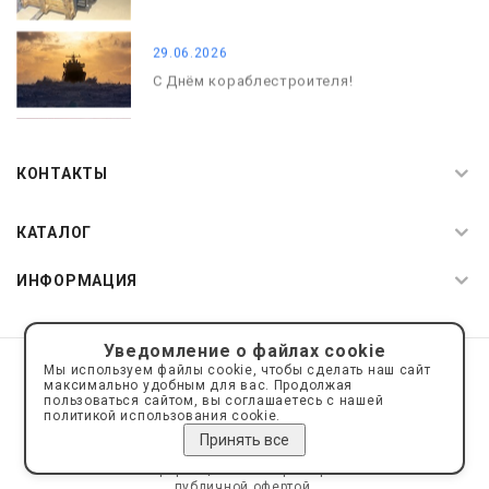
29.06.2026
С Днём кораблестроителя!
08.05.2026
С Днём Победы. Память, которая с
КОНТАКТЫ
нами
КАТАЛОГ
ИНФОРМАЦИЯ
Уведомление о файлах cookie
© 2019—2026 Интернет пространство АкваРос
sale@a-ros.ru
Мы используем файлы cookie, чтобы сделать наш сайт
Политика конфиденциальности
максимально удобным для вас. Продолжая
Политика обработки персональных данных
пользоваться сайтом, вы соглашаетесь с нашей
политикой использования cookie.
Принять все
Сайт носит информационный характер и не является
публичной офертой.