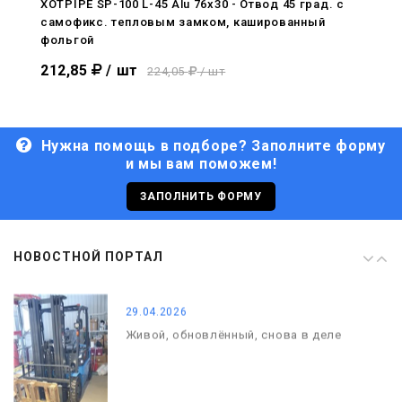
XOTPIPE SP-100 L-45 Alu 76x30 - Отвод 45 град. c
самофикс. тепловым замком, кашированный
29.04.2026
фольгой
Живой, обновлённый, снова в деле
212,85
/ шт
224,05
/ шт
Нужна помощь в подборе? Заполните форму
и мы вам поможем!
29.06.2026
С Днём кораблестроителя!
ЗАПОЛНИТЬ ФОРМУ
08.05.2026
НОВОСТНОЙ ПОРТАЛ
С Днём Победы. Память, которая с
нами
29.04.2026
Живой, обновлённый, снова в деле