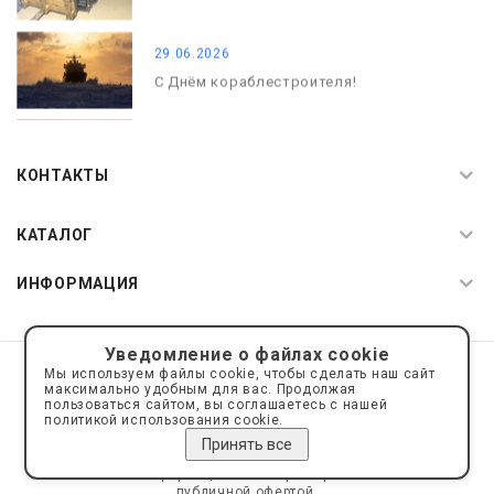
29.06.2026
С Днём кораблестроителя!
08.05.2026
С Днём Победы. Память, которая с
КОНТАКТЫ
нами
КАТАЛОГ
ИНФОРМАЦИЯ
Уведомление о файлах cookie
© 2019—2026 Интернет пространство АкваРос
sale@a-ros.ru
Мы используем файлы cookie, чтобы сделать наш сайт
Политика конфиденциальности
максимально удобным для вас. Продолжая
Политика обработки персональных данных
пользоваться сайтом, вы соглашаетесь с нашей
политикой использования cookie.
Принять все
Сайт носит информационный характер и не является
публичной офертой.