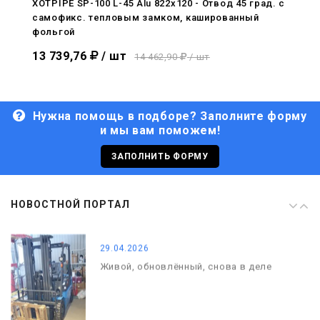
XOTPIPE SP-100 L-45 Alu 822x120 - Отвод 45 град. c
самофикс. тепловым замком, кашированный
29.04.2026
фольгой
Живой, обновлённый, снова в деле
13 739,76
/ шт
14 462,90
/ шт
Нужна помощь в подборе? Заполните форму
и мы вам поможем!
29.06.2026
С Днём кораблестроителя!
ЗАПОЛНИТЬ ФОРМУ
08.05.2026
НОВОСТНОЙ ПОРТАЛ
С Днём Победы. Память, которая с
нами
29.04.2026
Живой, обновлённый, снова в деле