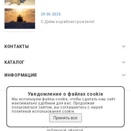
29.06.2026
С Днём кораблестроителя!
08.05.2026
С Днём Победы. Память, которая с
КОНТАКТЫ
нами
КАТАЛОГ
ИНФОРМАЦИЯ
Уведомление о файлах cookie
© 2019—2026 Интернет пространство АкваРос
sale@a-ros.ru
Мы используем файлы cookie, чтобы сделать наш сайт
Политика конфиденциальности
максимально удобным для вас. Продолжая
Политика обработки персональных данных
пользоваться сайтом, вы соглашаетесь с нашей
политикой использования cookie.
Принять все
Сайт носит информационный характер и не является
публичной офертой.