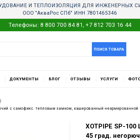
УДОВАНИЕ И ТЕПЛОИЗОЛЯЦИЯ ДЛЯ ИНЖЕНЕРНЫХ С
ООО "АкваРос СПб" ИНН 7801465346
Телефоны:
8 800 700 84 81
,
+7 812 703 16 44
ПОИСК ТОВАРА
ДОКУМЕНТЫ
БЛОГ
ОТЗЫВЫ
УСЛУГИ
ФОТО
)
горючий c самофикс. тепловым замком, кашированный неармированной
XOTPIPE SP-100 L
45 град. негорю