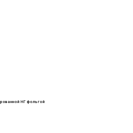
ированной НГ фольгой
08.05.2026
С Днём Победы. Память, которая
с нами
29.04.2026