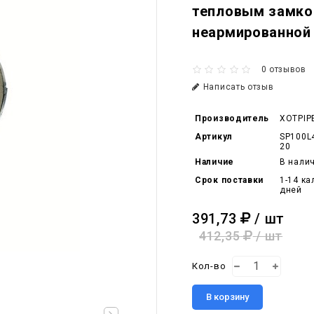
тепловым замко
неармированной
0 отзывов
Написать отзыв
Производитель
XOTPIP
Артикул
SP100L
20
Наличие
В нали
Срок поставки
1-14 к
дней
391,73
/ шт
412,35
/ шт
Кол-во
В корзину