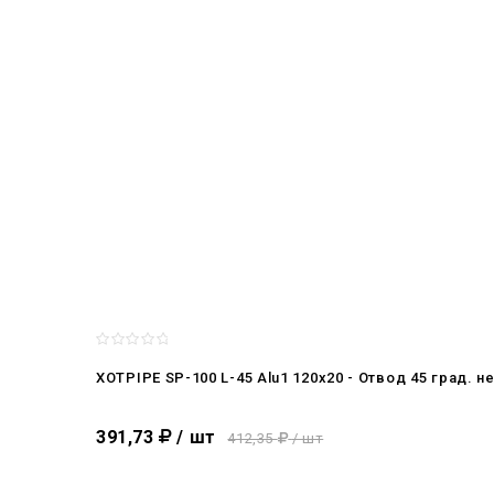
XOTPIPE SP-100 L-45 Alu1 120x20 - Отвод 45 град
391,73
/ шт
412,35
/ шт