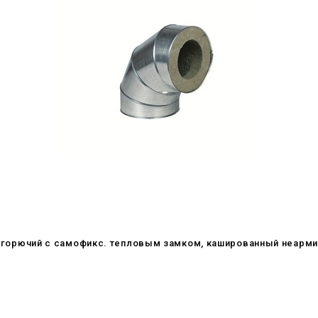
. негорючий c самофикс. тепловым замком, кашированный неарм