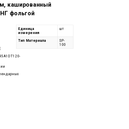
м, кашированный
 НГ фольгой
Единица
шт
измерения
Тип Материала
SP-
100
E
45A1DT120-
чии
алендарных