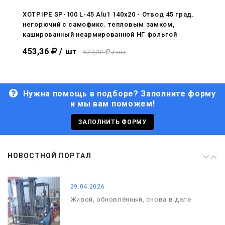
С Днём Победы. Память, которая с
нами
XOTPIPE SP-100 L-45 Alu1 140x20 - Отвод 45 град.
негорючий c самофикс. тепловым замком,
29.04.2026
кашированный неармированной НГ фольгой
Живой, обновлённый, снова в деле
453,36
/ шт
477,22
/ шт
Нужна помощь в подборе? Заполните форму
и мы вам поможем!
29.06.2026
С Днём кораблестроителя!
ЗАПОЛНИТЬ ФОРМУ
08.05.2026
НОВОСТНОЙ ПОРТАЛ
С Днём Победы. Память, которая с
нами
29.04.2026
Живой, обновлённый, снова в деле