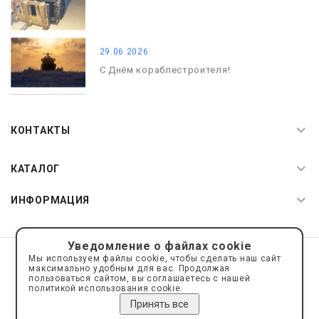
29.06.2026
С Днём кораблестроителя!
08.05.2026
С Днём Победы. Память, которая с
КОНТАКТЫ
нами
КАТАЛОГ
ИНФОРМАЦИЯ
Уведомление о файлах cookie
© 2019—2026 Интернет пространство АкваРос
sale@a-ros.ru
Мы используем файлы cookie, чтобы сделать наш сайт
Политика конфиденциальности
максимально удобным для вас. Продолжая
Политика обработки персональных данных
пользоваться сайтом, вы соглашаетесь с нашей
политикой использования cookie.
Принять все