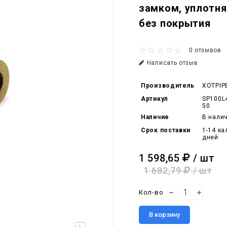
замком, уплотн
без покрытия
0 отзывов
Написать отзыв
Производитель
XOTPIP
Артикул
SP100L
50
Наличие
В нали
Срок поставки
1-14 к
дней
1 598,65
/ шт
1 682,79
/ шт
Кол-во
В корзину