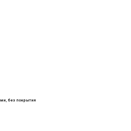
ами, без покрытия
08.05.2026
С Днём Победы. Память, которая
с нами
29.04.2026