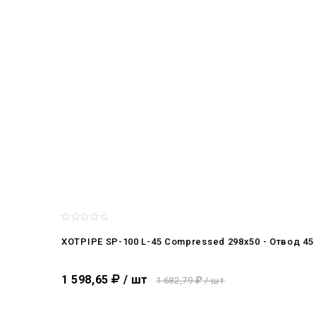
XOTPIPE SP-100 L-45 Compressed 298x50 - Отвод 4
1 598,65
/ шт
1 682,79
/ шт