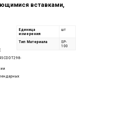
яющимися вставками,
Единица
шт
измерения
Тип Материала
SP-
100
E
45CDDT298-
чии
алендарных