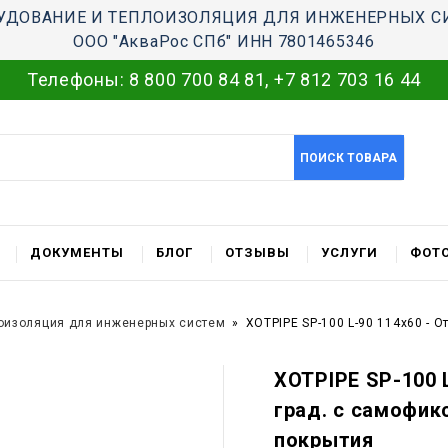
УДОВАНИЕ И ТЕПЛОИЗОЛЯЦИЯ ДЛЯ ИНЖЕНЕРНЫХ С
ООО "АкваРос СПб" ИНН 7801465346
Телефоны:
8 800 700 84 81
,
+7 812 703 16 44
ПОИСК ТОВАРА
ДОКУМЕНТЫ
БЛОГ
ОТЗЫВЫ
УСЛУГИ
ФОТО
оизоляция для инженерных систем
XOTPIPE SP-100 L-90 114x60 - 
XOTPIPE SP-100 L
град. c самофик
покрытия