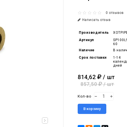
0 отзывов
Написать отзыв
Производитель
XOTPIP
Артикул
SP100L
60
Наличие
В нали
Срок поставки
1-14
календ
дней
814,62
/ шт
857,50
/ шт
Кол-во
В корзину