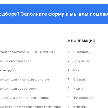
одборе? Заполните форму и мы вам помож
ИНФОРМАЦИЯ
еталлопластиковые PE-RT и фитинги
О компании
льное оборудование
Документы
ные трубки
Блог
оляция для инженерных систем
Отзывы
оляция для судостроения
Услуги
е покрытия для теплоизоляции
Фотогалерея
ые решения (теплоизоляция+покрытия)
Контакты