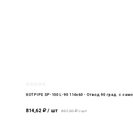
XOTPIPE SP-100 L-90 114x60 - Отвод 90 град. c са
814,62
/ шт
857,50
/ шт