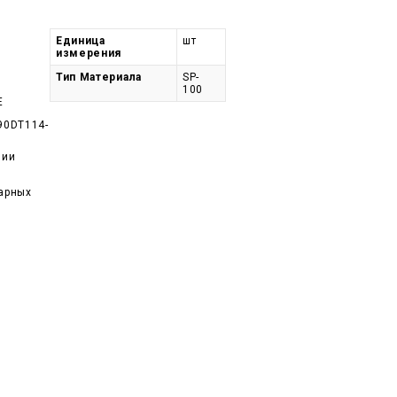
Единица
шт
измерения
Тип Материала
SP-
100
E
90DT114-
чии
арных