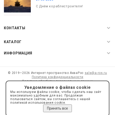
С Днём кораблестроителя!
08.05.2026
С Днём Победы. Память, которая с
КОНТАКТЫ
нами
КАТАЛОГ
ИНФОРМАЦИЯ
© 2019—2026 Интернет пространство АкваРос
sale@a-ros.ru
Политика конфиденциальности
Политика обработки персональных данных
Уведомление о файлах cookie
Мы используем файлы cookie, чтобы сделать наш сайт
максимально удобным для вас. Продолжая
Сайт носит информационный характер и не является
пользоваться сайтом, вы соглашаетесь с нашей
публичной офертой.
политикой использования cookie.
Сделано на платформе
Eshoper.ru
Принять все