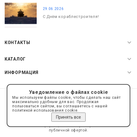
29.06.2026
С Днём кораблестроителя!
08.05.2026
С Днём Победы. Память, которая с
КОНТАКТЫ
нами
КАТАЛОГ
ИНФОРМАЦИЯ
Уведомление о файлах cookie
© 2019—2026 Интернет пространство АкваРос
sale@a-ros.ru
Мы используем файлы cookie, чтобы сделать наш сайт
Политика конфиденциальности
максимально удобным для вас. Продолжая
Политика обработки персональных данных
пользоваться сайтом, вы соглашаетесь с нашей
политикой использования cookie.
Принять все
Сайт носит информационный характер и не является
публичной офертой.
Сделано на платформе
Eshoper.ru