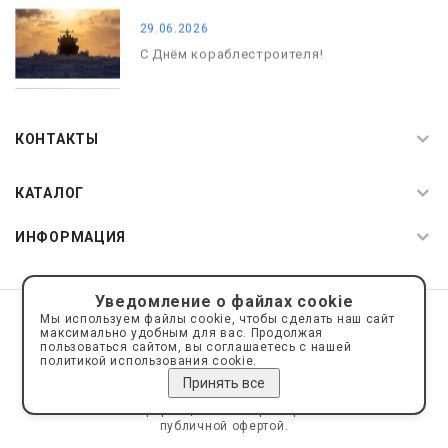
29.06.2026
С Днём кораблестроителя!
08.05.2026
С Днём Победы. Память, которая с
КОНТАКТЫ
нами
КАТАЛОГ
ИНФОРМАЦИЯ
Уведомление о файлах cookie
© 2019—2026 Интернет пространство АкваРос
sale@a-ros.ru
Мы используем файлы cookie, чтобы сделать наш сайт
Политика конфиденциальности
максимально удобным для вас. Продолжая
Политика обработки персональных данных
пользоваться сайтом, вы соглашаетесь с нашей
политикой использования cookie.
Принять все
Сайт носит информационный характер и не является
публичной офертой.
Сделано на платформе
Eshoper.ru