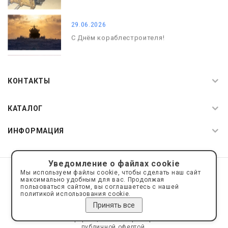
29.06.2026
С Днём кораблестроителя!
08.05.2026
С Днём Победы. Память, которая с
КОНТАКТЫ
нами
КАТАЛОГ
ИНФОРМАЦИЯ
Уведомление о файлах cookie
© 2019—2026 Интернет пространство АкваРос
sale@a-ros.ru
Мы используем файлы cookie, чтобы сделать наш сайт
Политика конфиденциальности
максимально удобным для вас. Продолжая
Политика обработки персональных данных
пользоваться сайтом, вы соглашаетесь с нашей
политикой использования cookie.
Принять все
Сайт носит информационный характер и не является
публичной офертой.