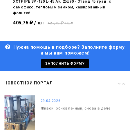
XOTPIPE SP-120 L-45 Alu 25x90 - Отвод 45 град. c
самофикс. тепловым замком, кашированный
29.04.2026
фольгой
Живой, обновлённый, снова в деле
405,76
/ шт
427,12
/ шт
Нужна помощь в подборе? Заполните форму
и мы вам поможем!
29.06.2026
С Днём кораблестроителя!
ЗАПОЛНИТЬ ФОРМУ
08.05.2026
НОВОСТНОЙ ПОРТАЛ
С Днём Победы. Память, которая с
нами
29.04.2026
Живой, обновлённый, снова в деле