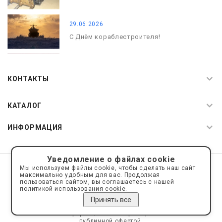
29.06.2026
С Днём кораблестроителя!
08.05.2026
С Днём Победы. Память, которая с
КОНТАКТЫ
нами
КАТАЛОГ
ИНФОРМАЦИЯ
Уведомление о файлах cookie
© 2019—2026 Интернет пространство АкваРос
sale@a-ros.ru
Мы используем файлы cookie, чтобы сделать наш сайт
Политика конфиденциальности
максимально удобным для вас. Продолжая
Политика обработки персональных данных
пользоваться сайтом, вы соглашаетесь с нашей
политикой использования cookie.
Принять все
Сайт носит информационный характер и не является
публичной офертой.