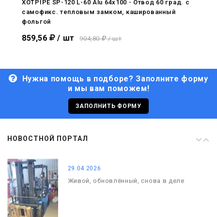
XOTPIPE SP-120 L-60 Alu 64x100 - Отвод 60 град. c
самофикс. тепловым замком, кашированный
29.04.2026
фольгой
Живой, обновлённый, снова в деле
859,56
/ шт
904,80
/ шт
Нужна помощь в подборе? Заполните форму
и мы вам поможем!
29.06.2026
С Днём кораблестроителя!
ЗАПОЛНИТЬ ФОРМУ
08.05.2026
НОВОСТНОЙ ПОРТАЛ
С Днём Победы. Память, которая с
нами
29.04.2026
Живой, обновлённый, снова в деле